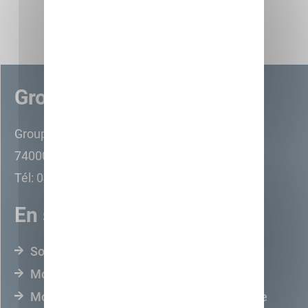
Groupe Monod
Groupe Monod 33 Ter Avenue de France
74000 Annecy
Tél: 04 50 57 76 85
En savoir plus
Sogimm – Promoteur Immobilier
Monod Immobilier – Agence Immobilière
Monod Immo Pro – Immobilier d'entreprise